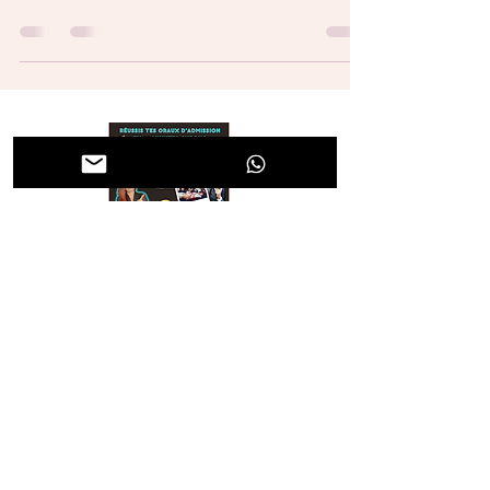
indépendant Devenir coach ou conseiller en
orientation scolaire indépendant est un projet qui...
Votre ado a besoin de se
préparer aux oraux d'admission
des concours ou autres écoles ?
👇
En savoir plus