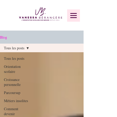
Blog
Tous les posts
Tous les posts
Orientation
scolaire
Croissance
personnelle
Parcoursup
Métiers insolites
Comment
devenir