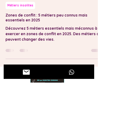
Vanessa Bérangère
24 avr. 2025
3 min de lecture
Métiers insolites
Zones de conflit : 5 métiers peu connus mais
essentiels en 2025
Découvrez 5 métiers essentiels mais méconnus à
exercer en zones de conflit en 2025. Des métiers qui
peuvent changer des vies.
Votre ado a besoin de se