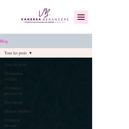
Blog
Tous les posts
Tous les posts
Orientation
scolaire
Croissance
personnelle
Parcoursup
Métiers insolites
Comment
devenir