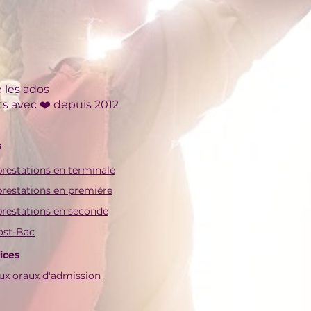
 les ados
ts
avec ❤️ depuis 2012
s
restations en terminale
restations en première
restations en seconde
ost-Bac
ices
ux oraux d'admission