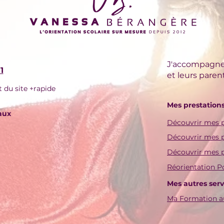
J'accompagne
1
et leurs paren
du site +rapide
Mes prestation
aux
Découvrir mes p
Découvrir mes p
Découvrir mes p
Réorientation P
Mes autres serv
Ma Formation a