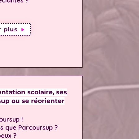
cialités ?
r plus
entation scolaire, ses
up ou se réorienter
oursup !
as que Parcoursup ?
eux ?