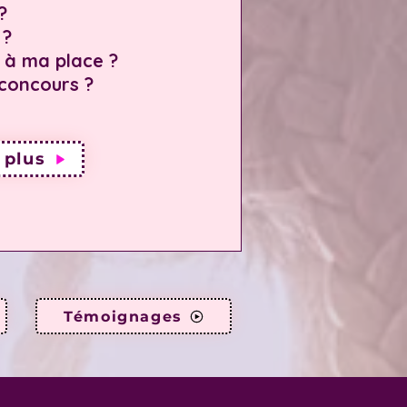
?
 ?
s à ma place ?
concours ?
 plus
Témoignages