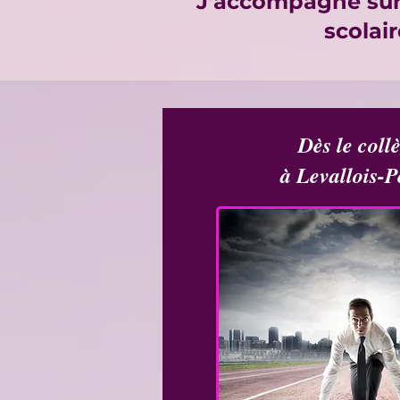
J’accompagne sur 
scolair
Dès le coll
à Levallois-P