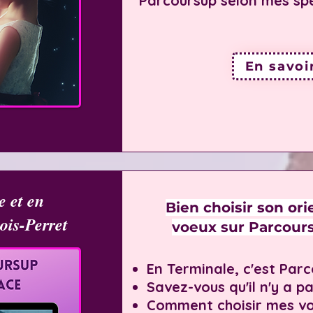
Parcoursup selon mes spé
En savoi
re
et en
Bien choisir son ori
ois-Perret
voeux sur Parcours
En Terminale, c'est Parc
Savez-vous qu'il n'y a p
Comment choisir mes vo