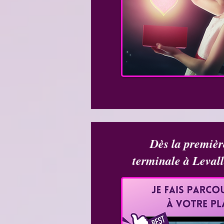
Dès la premiè
terminale à Levall