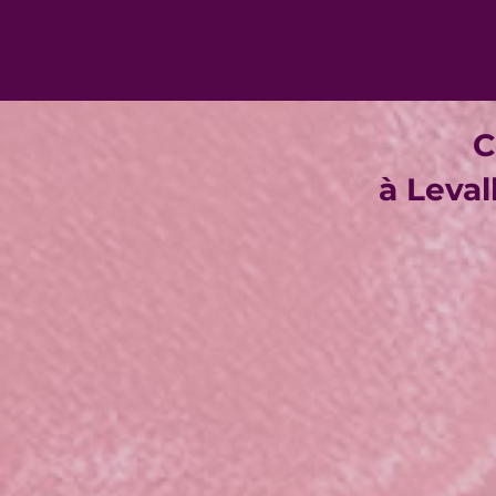
C
à Leval