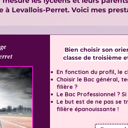
mesure les lycéens et leurs parents 
e à Levallois-Perret. Voici mes prest
ège
Bien choisir son orie
erret
classe de troisième e
En fonction du profil, le 
Choisir le Bac général, t
filière ?
Le Bac Professionnel ? Si 
Le but est de ne pas se 
filière épanouissante !