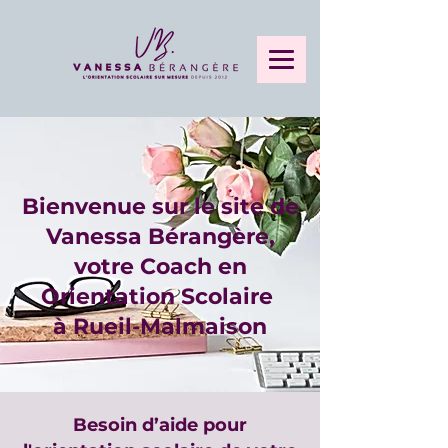
Bienvenue sur le site de
Vanessa Bérangère,
votre Coach en
Orientation Scolaire
à Rueil-Malmaison
Besoin d’aide pour