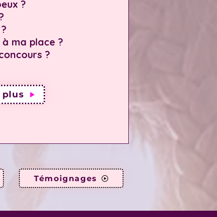
eux ?
?
 ?
s à ma place ?
concours ?
 plus
Témoignages