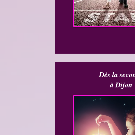
Dès la seco
à Dijon