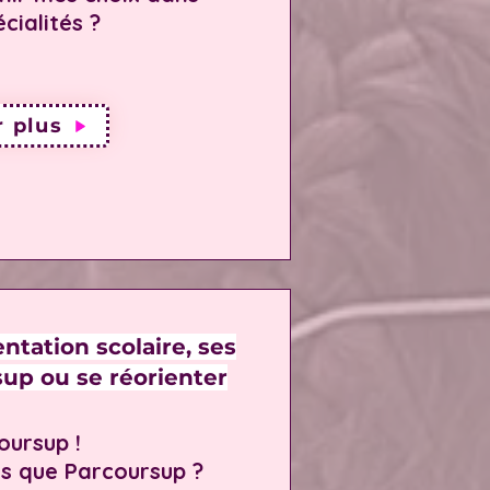
cialités ?
r plus
entation scolaire, ses
up ou se réorienter
oursup !
as que Parcoursup ?