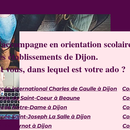
'accompagne en orientation scolaire
es établissements de Dijon.
t vous, dans lequel est votre ado ?
ycée international Charles de Gaulle à Dijon
Co
ycée du Saint-Coeur à Beaune
Co
ycée Notre-Dame à Dijon
Co
ycée Saint-Joseph La Salle à Dijon
Co
ycée Carnot à Dijon
Co