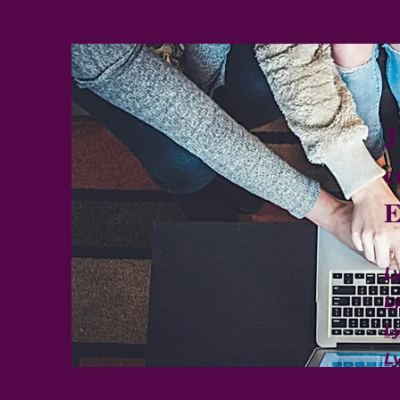
J
c
E
L
L
L
L
L