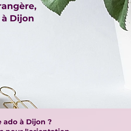
rangère,
 à Dijon
e ado à Dijon ?