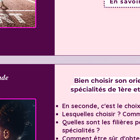
En savoi
nde
Bien choisir son ori
spécialités de 1ère e
En seconde, c'est le choix
Lesquelles choisir ? Comm
Quelles sont les filières 
spécialités ?
Comment être sûr d'obte