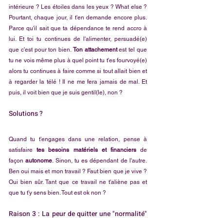
intérieure ? Les étoiles dans les yeux ? What else ? 
Pourtant, chaque jour, il t'en demande encore plus. 
Parce qu'il sait que ta dépendance te rend accro à 
lui. Et toi tu continues de l'alimenter, persuadé(e) 
que c'est pour ton bien. 
Ton attachement
 est tel que 
tu ne vois même plus à quel point tu t'es fourvoyé(e) 
alors tu continues à faire comme si tout allait bien et 
à regarder la télé ! Il ne me fera jamais de mal. Et 
puis, il voit bien que je suis gentil(le), non ?
Solutions ? 
Quand tu t'engages dans une relation, pense à 
satisfaire 
tes besoins matériels et financiers 
de 
façon 
autonome
. Sinon, tu es dépendant de l'autre. 
Ben oui mais et mon travail ? Faut bien que je vive ? 
Oui bien sûr. Tant que ce travail ne t'aliène pas et 
que tu t'y sens bien. Tout est ok non ?
Raison 3 : La peur de quitter une "normalité" 