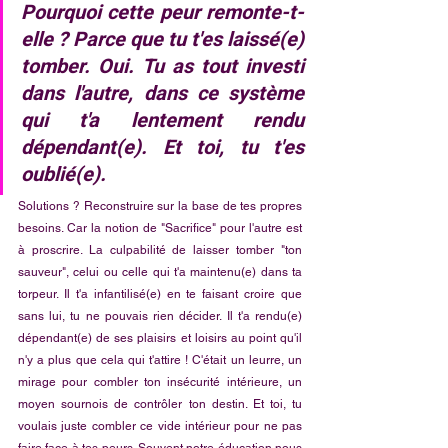
Pourquoi cette peur remonte-t-
elle ? Parce que tu t'es laissé(e) 
tomber. Oui. Tu as tout investi 
dans l'autre, dans ce système 
qui t'a lentement rendu 
dépendant(e). Et toi, tu t'es 
oublié(e).
Solutions ? Reconstruire sur la base de tes propres 
besoins. Car la notion de "Sacrifice" pour l'autre est 
à proscrire. La culpabilité de laisser tomber "ton 
sauveur", celui ou celle qui t'a maintenu(e) dans ta  
torpeur. Il t'a infantilisé(e) en te faisant croire que 
sans lui, tu ne pouvais rien décider. Il t'a rendu(e) 
dépendant(e) de ses plaisirs et loisirs au point qu'il 
n'y a plus que cela qui t'attire ! C'était un leurre, un 
mirage pour combler ton insécurité intérieure, un 
moyen sournois de contrôler ton destin. Et toi, tu 
voulais juste combler ce vide intérieur pour ne pas 
faire face à tes peurs. Souvent notre éducation nous 