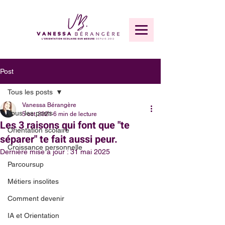
Post
Tous les posts
Vanessa Bérangère
Tous les posts
5 oct. 2021
6 min de lecture
Les 3 raisons qui font que "te
Orientation scolaire
séparer" te fait aussi peur.
Croissance personnelle
Dernière mise à jour :
31 mai 2025
Parcoursup
Métiers insolites
Comment devenir
IA et Orientation