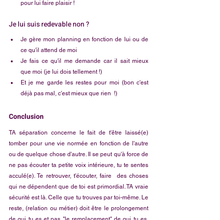
pour lui faire plaisir !
Je lui suis redevable non ?
Je gère mon planning en fonction de lui ou de 
ce qu'il attend de moi
Je fais ce qu'il me demande car il sait mieux 
que moi (je lui dois tellement !)
Et je me garde les restes pour moi (bon c'est 
déjà pas mal, c'est mieux que rien  !)
Conclusion
TA séparation concerne le fait de t'être laissé(e) 
tomber pour une vie normée en fonction de l'autre 
ou de quelque chose d'autre. Il se peut qu'à force de 
ne pas écouter ta petite voix intérieure, tu te sentes 
acculé(e). Te retrouver, t'écouter, faire  des choses 
qui ne dépendent que de toi est primordial. TA vraie 
sécurité est là. Celle que tu trouves par toi-même. Le 
reste, (relation ou métier) doit être le prolongement 
de qui tu es et pas "le remplacement" de qui tu es. 