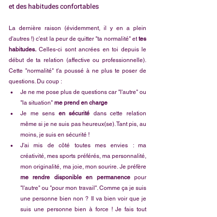
et des habitudes confortables
La dernière raison (évidemment, il y en a plein 
d'autres !) c'est la peur de quitter "ta normalité" et 
tes 
habitudes.
 Celles-ci sont ancrées en toi depuis le 
début de ta relation (affective ou professionnelle). 
Cette "normalité" t'a poussé à ne plus te poser de 
questions. Du coup :
Je ne me pose plus de questions car "l'autre" ou 
"la situation" 
me prend en charge
Je me sens
 en sécurité
 dans cette relation 
même si je ne suis pas heureux(se). Tant pis, au 
moins, je suis en sécurité !
J'ai mis de côté toutes mes envies : ma 
créativité, mes sports préférés, ma personnalité, 
mon originalité, ma joie, mon sourire. Je préfère 
me rendre disponible en permanence
 pour 
"l'autre" ou "pour mon travail". Comme ça je suis 
une personne bien non ? Il va bien voir que je 
suis une personne bien à force ! Je fais tout 