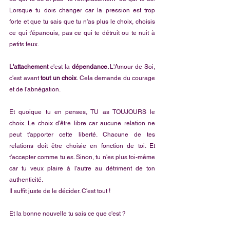
Lorsque tu dois changer car la pression est trop 
forte et que tu sais que tu n'as plus le choix, choisis 
ce qui t'épanouis, pas ce qui te détruit ou te nuit à 
petits feux.
L'attachement 
c'est la
 dépendance. 
L'Amour de Soi, 
c'est avant 
tout un choix
. Cela demande du courage 
et de l'abnégation.
Et quoique tu en penses, TU as TOUJOURS le 
choix. Le choix d'être libre car aucune relation ne 
peut t'apporter cette liberté. Chacune de tes 
relations doit être choisie en fonction de toi. Et 
t'accepter comme tu es. Sinon, tu n'es plus toi-même 
car tu veux plaire à l'autre au détriment de ton 
authenticité. 
Il suffit juste de le décider. C'est tout !
Et la bonne nouvelle tu sais ce que c'est ?