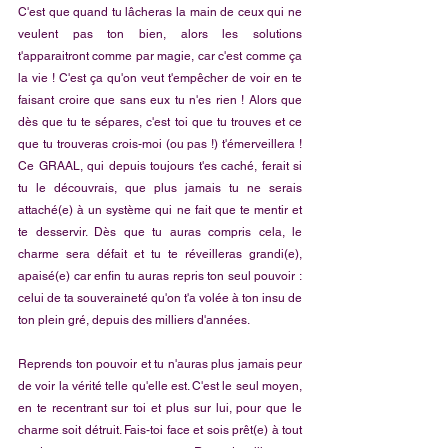
C'est que quand tu lâcheras la main de ceux qui ne 
veulent pas ton bien, alors les solutions 
t'apparaitront comme par magie, car c'est comme ça 
la vie ! C'est ça qu'on veut t'empêcher de voir en te 
faisant croire que sans eux tu n'es rien ! Alors que 
dès que tu te sépares, c'est toi que tu trouves et ce 
que tu trouveras crois-moi (ou pas !) t'émerveillera ! 
Ce GRAAL, qui depuis toujours t'es caché, ferait si 
tu le découvrais, que plus jamais tu ne serais 
attaché(e) à un système qui ne fait que te mentir et 
te desservir. Dès que tu auras compris cela, le 
charme sera défait et tu te réveilleras grandi(e), 
apaisé(e) car enfin tu auras repris ton seul pouvoir : 
celui de ta souveraineté qu'on t'a volée à ton insu de 
ton plein gré, depuis des milliers d'années.
Reprends ton pouvoir et tu n'auras plus jamais peur 
de voir la vérité telle qu'elle est. C'est le seul moyen, 
en te recentrant sur toi et plus sur lui, pour que le 
charme soit détruit. Fais-toi face et sois prêt(e) à tout 