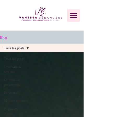
Blog
Tous les posts
Tous les posts
Orientation
scolaire
Croissance
personnelle
Parcoursup
Métiers insolites
Comment
devenir