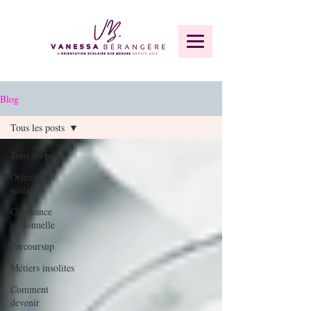
Blog
Tous les posts
Tous les posts
Orientation
scolaire
Croissance
personnelle
Parcoursup
Métiers insolites
Comment
devenir