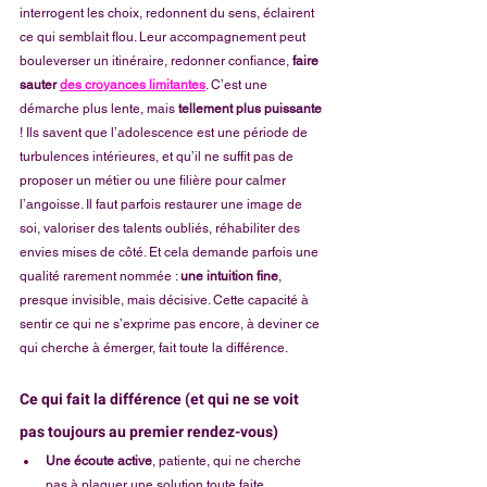
interrogent les choix, redonnent du sens, éclairent 
ce qui semblait flou. Leur accompagnement peut 
bouleverser un itinéraire, redonner confiance, 
faire 
sauter 
des croyances limitantes
. C’est une 
démarche plus lente, mais 
tellement plus puissante
! Ils savent que l’adolescence est une période de 
turbulences intérieures, et qu’il ne suffit pas de 
proposer un métier ou une filière pour calmer 
l’angoisse. Il faut parfois restaurer une image de 
soi, valoriser des talents oubliés, réhabiliter des 
envies mises de côté. Et cela demande parfois une 
qualité rarement nommée : 
une intuition fine
, 
presque invisible, mais décisive. Cette capacité à 
sentir ce qui ne s’exprime pas encore, à deviner ce 
qui cherche à émerger, fait toute la différence. 
Ce qui fait la différence (et qui ne se voit 
pas toujours au premier rendez-vous)
Une écoute active
, patiente, qui ne cherche 
pas à plaquer une solution toute faite.