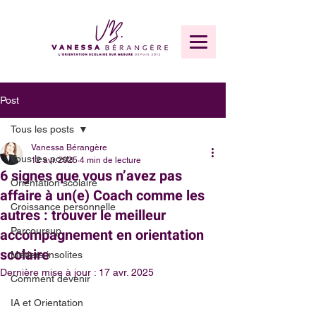
Post
Tous les posts
Vanessa Bérangère
Tous les posts
12 avr. 2025
4 min de lecture
6 signes que vous n’avez pas
Orientation scolaire
affaire à un(e) Coach comme les
Croissance personnelle
autres : trouver le meilleur
accompagnement en orientation
Parcoursup
scolaire
Métiers insolites
Dernière mise à jour :
17 avr. 2025
Comment devenir
IA et Orientation