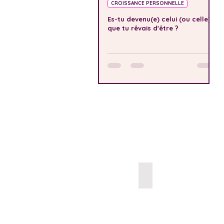
CROISSANCE PERSONNELLE
Es-tu devenu(e) celui (ou celle)
que tu rêvais d'être ?
Terminale & Réorientati
Élèves
en
Terminale