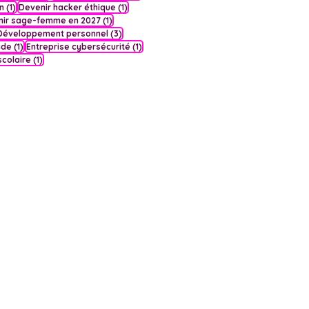
1 post
1 post
n
(1)
Devenir hacker éthique
(1)
1 post
nir sage-femme en 2027
(1)
 post
3 posts
Développement personnel
(3)
1 post
1 post
ade
(1)
Entreprise cybersécurité
(1)
1 post
scolaire
(1)