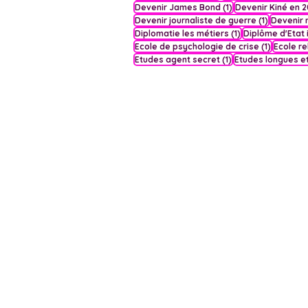
1 post
Devenir James Bond
(1)
Devenir Kiné en 
1 post
Devenir journaliste de guerre
(1)
Devenir
1 post
Diplomatie les métiers
(1)
Diplôme d'Etat 
1 post
Ecole de psychologie de crise
(1)
Ecole re
1 post
Etudes agent secret
(1)
Etudes longues et