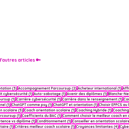
'autres articles 🔑
3 posts
2 posts
1 po
tation
(3)
Accompagnement Parcoursup
(2)
Acheteur international
(1)
Aff
sts
1 post
1 post
1 post
it cybersécurité
(1)
Auto-sabotage
(1)
Avenir des diplômes
(1)
Blanche-Ne
1 post
1 post
1 po
oursup
(1)
Carrière cybersécurité
(1)
Carrière dans le renseignement
(1)
Ca
1 post
1 post
1 post
nel
(1)
ChatGPT comme psy
(1)
ChatGPT et orientation
(1)
Choisir EPPCS au 
5 posts
1 post
1 post
n scolaire
(5)
Coach orientation scolaire
(1)
Coaching Hybride
(1)
Coaching
1 post
1 post
rcoursup
(1)
Coefficients du BAC
(1)
Comment choisir le meilleur coach en 
1 post
1 post
tence vs diplôme
(1)
Conditionnement
(1)
Conseiller en orientation scolair
1 post
1 post
4 pos
taire
(1)
Critères meilleur coach scolaire
(1)
Croyances limitantes
(4)
Cybe