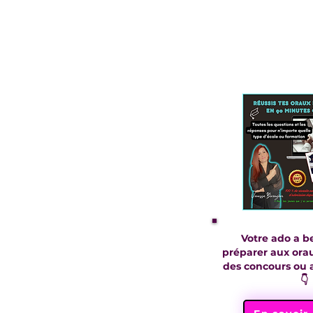
Votre ado a b
seconde et 3ème
préparer aux ora
des concours ou a
👇