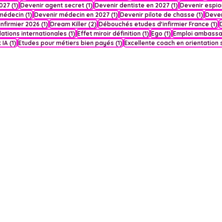
1 post
1 post
1 post
2027
(1)
Devenir agent secret
(1)
Devenir dentiste en 2027
(1)
Devenir espio
1 post
1 post
1 post
 médecin
(1)
Devenir médecin en 2027
(1)
Devenir pilote de chasse
(1)
Deve
1 post
2 posts
1
infirmier 2026
(1)
Dream Killer
(2)
Débouchés etudes d'infirmier France
(1)
1 post
1 post
1 post
lations internationales
(1)
Effet miroir définition
(1)
Ego
(1)
Emploi ambass
1 post
1 post
 IA
(1)
Etudes pour métiers bien payés
(1)
Excellente coach en orientation 