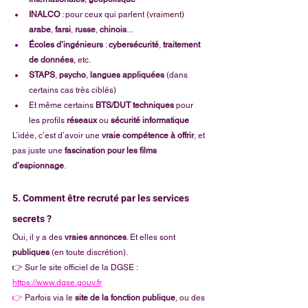
INALCO
 : pour ceux qui parlent (vraiment) 
arabe
, 
farsi
, 
russe
, 
chinois
...
Écoles d’ingénieurs
 : 
cybersécurité
, 
traitement 
de données
, etc. 
STAPS
, 
psycho
, 
langues appliquées
 (dans 
certains cas très ciblés)
Et même certains 
BTS/DUT techniques
 pour 
les profils 
réseaux
 ou 
sécurité informatique
L’idée, c’est d’avoir une 
vraie compétence à offrir
, et 
pas juste une 
fascination pour les films 
d’espionnage
.
5. Comment être recruté par les services 
secrets ?
Oui, il y a des 
vraies annonces
. Et elles sont 
publiques
 (en toute discrétion). 
👉 Sur le site officiel de la DGSE : 
https://www.dgse.gouv.fr
👉
 Parfois via le 
site de la fonction publique
, ou des 