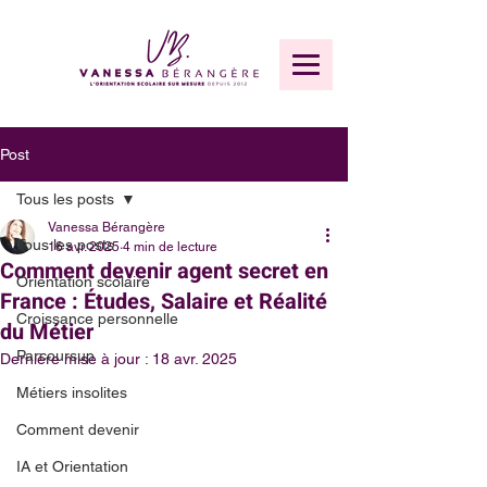
Post
Tous les posts
Vanessa Bérangère
Tous les posts
16 avr. 2025
4 min de lecture
Comment devenir agent secret en
Orientation scolaire
France : Études, Salaire et Réalité
Croissance personnelle
du Métier
Parcoursup
Dernière mise à jour :
18 avr. 2025
Métiers insolites
Comment devenir
IA et Orientation