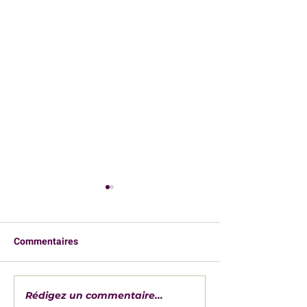
Commentaires
Rédigez un commentaire...
Les 5 métiers qui payent
Comment choisir