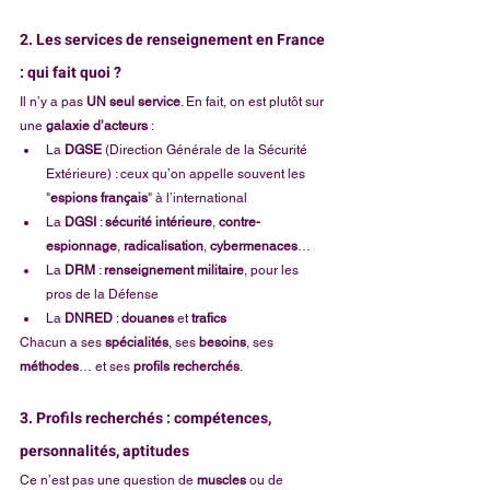
2. Les services de renseignement en France 
: qui fait quoi ?
Il n’y a pas 
UN seul service
. En fait, on est plutôt sur 
une 
galaxie d’acteurs
 :
La 
DGSE
 (Direction Générale de la Sécurité 
Extérieure) : ceux qu’on appelle souvent les 
"
espions français
" à l’international
La 
DGSI
 : 
sécurité intérieure
, 
contre-
espionnage
, 
radicalisation
, 
cybermenaces
…
La 
DRM
 : 
renseignement militaire
, pour les 
pros de la Défense
La 
DNRED
 : 
douanes
 et 
trafics
Chacun a ses 
spécialités
, ses 
besoins
, ses 
méthodes
… et ses 
profils recherchés
.
3. Profils recherchés : compétences, 
personnalités, aptitudes
Ce n’est pas une question de 
muscles
 ou de 