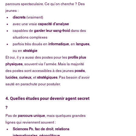
parcours spectaculaire. Ce qu’on cherche ? Des 
jeunes :
discrets
 (vraiment)
avec une vraie 
capacité d’analyse
capables de 
garder leur sang-froid
 dans des 
situations complexes
parfois très doués en 
informatique
, en 
langues
, 
ou en 
stratégie
Et oui, il y a aussi des postes pour les 
profils plus 
physiques
, souvent via l’armée. Mais la majorité 
des postes sont accessibles à des jeunes 
posés
, 
lucides
, 
curieux
, et 
stratégiques
. Pas besoin d’avoir 
sauté en parachute pour postuler.
4. Quelles études pour devenir agent secret 
?
Pas de 
parcours unique
, mais quelques grandes 
lignes qui reviennent souvent :
Sciences Po
, 
fac de droit
, 
relations 
internationales
, 
géopolitique