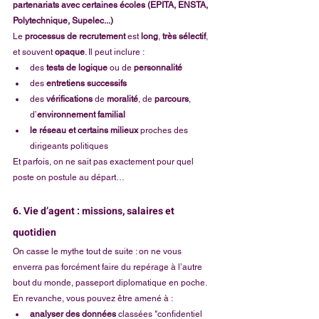
partenariats avec certaines écoles (EPITA, ENSTA, 
Polytechnique, Supelec...)
Le 
processus de recrutement
 est 
long
, 
très sélectif
, 
et souvent 
opaque
. Il peut inclure :
des 
tests de logique
 ou de 
personnalité
des 
entretiens successifs
des 
vérifications
 de 
moralité
, de 
parcours
, 
d’
environnement familial
le réseau et certains milieux 
proches des 
dirigeants politiques
Et parfois, on ne sait pas exactement pour quel 
poste on postule au départ…
6. Vie d’agent : missions, salaires et 
quotidien
On casse le mythe tout de suite : on ne vous 
enverra pas forcément faire du repérage à l’autre 
bout du monde, passeport diplomatique en poche. 
En revanche, vous pouvez être amené à :
analyser des données
 classées "confidentiel 