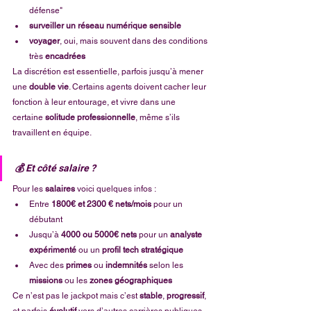
défense"
surveiller un réseau numérique sensible
voyager
, oui, mais souvent dans des conditions 
très 
encadrées
La discrétion est essentielle, parfois jusqu’à mener 
une 
double vie
. Certains agents doivent cacher leur 
fonction à leur entourage, et vivre dans une 
certaine 
solitude professionnelle
, même s’ils 
travaillent en équipe.
💰 Et côté salaire ?
Pour les 
salaires
 voici quelques infos : 
Entre 
1800€ et 2300 € nets/mois
 pour un 
débutant
Jusqu’à 
4000 ou 5000€ nets
 pour un 
analyste 
expérimenté
 ou un 
profil tech stratégique
Avec des 
primes
 ou 
indemnités
 selon les 
missions
 ou les 
zones géographiques
Ce n’est pas le jackpot mais c’est 
stable
, 
progressif
, 
et parfois 
évolutif
 vers d’autres carrières publiques 