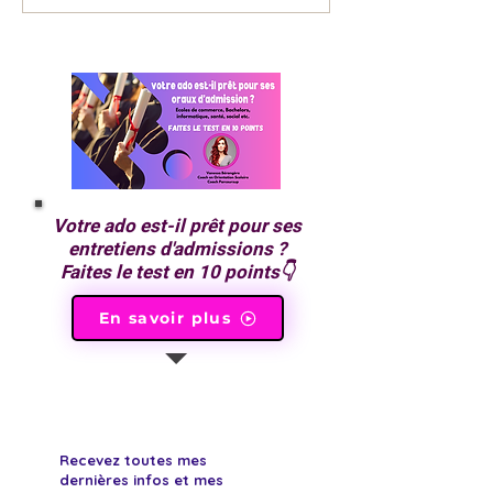
le plus et qui sont
meilleur Coach 
méconnus des lycéens
Orientation Scol
Votre ado est-il prêt pour ses
entretiens d'admissions ?
Faites le test en 10 points👇
En savoir plus
Recevez toutes mes
dernières infos et mes