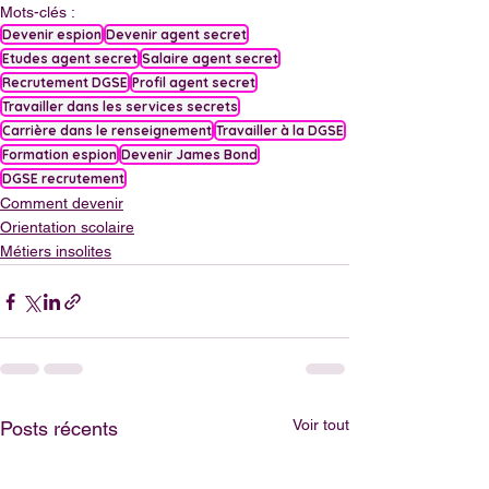
Mots-clés :
Devenir espion
Devenir agent secret
Etudes agent secret
Salaire agent secret
Recrutement DGSE
Profil agent secret
Travailler dans les services secrets
Carrière dans le renseignement
Travailler à la DGSE
Formation espion
Devenir James Bond
DGSE recrutement
Comment devenir
Orientation scolaire
Métiers insolites
Voir tout
Posts récents