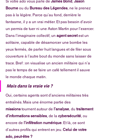
Si votre ado vous parle de 
James Bond
, 
Jason 
Bourne
 ou du 
Bureau des Légendes
, ne le prenez 
pas à la légère. Parce qu’au fond, derrière le 
fantasme, il y a un vrai métier. Et pas besoin d’avoir 
un permis de tuer ni une Aston Martin pour l’exercer.
Dans l’imaginaire collectif, un 
agent secret
 est un 
solitaire, capable de désamorcer une bombe les 
yeux fermés, de parler huit langues et de filer sous 
couverture à l’autre bout du monde sans laisser de 
trace. Bref : on visualise un ancien militaire qui n’a 
pas le temps de se faire un café tellement il sauve 
le monde chaque matin.
Mais dans la 
vraie vie
 ?
Oui, certains agents sont d’anciens militaires très 
entraînés. Mais une énorme partie des 
missions
 tournent autour de 
l’analyse
, du 
traitement 
d’informations sensibles
, de la 
cybersécurité
, ou 
encore de 
l’infiltration numérique
. Et là, ce sont 
d’autres profils qui entrent en jeu. 
Celui de votre 
ado, peut-être ?