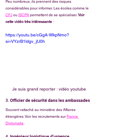
Peu nombreux, ils prennent des risques 
considérables pour informer. Les écoles comme le 
CFJ
 ou 
ISCPA
 permettent de se spécialiser. 
Voir 
cette vidéo très intéressante
 :
https://youtu.be/cGgA-WkpNmo?
si=VYzrB1ldgv_jfJ0h
Je suis grand reporter : vidéo youtube
3. 
Officier de sécurité dans les ambassades
Souvent rattaché au ministère des Affaires 
étrangères. Voir les recrutements sur 
France 
Diplomatie
.
4. 
Ingénieur logistique d’urgence