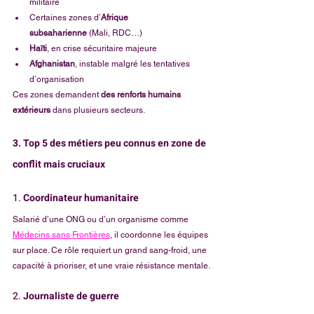
militaire
Certaines zones d’
Afrique 
subsaharienne
 (Mali, RDC…)
Haïti
, en crise sécuritaire majeure
Afghanistan
, instable malgré les tentatives 
d’organisation
Ces zones demandent 
des renforts humains 
extérieurs
 dans plusieurs secteurs.
3. Top 5 des métiers peu connus en zone de 
conflit mais cruciaux
1. 
Coordinateur humanitaire
Salarié d’une ONG ou d’un organisme comme 
Médecins sans Frontières
, il coordonne les équipes 
sur place. Ce rôle requiert un grand sang-froid, une 
capacité à prioriser, et une vraie résistance mentale.
2. 
Journaliste de guerre