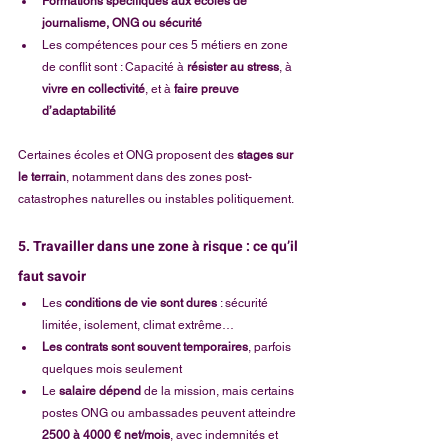
Formations spécifiques aux écoles de 
journalisme, ONG ou sécurité
Les compétences pour ces 5 métiers en zone 
de conflit sont : Capacité à 
résister au stress
, à 
vivre en collectivité
, et à 
faire preuve 
d’adaptabilité
Certaines écoles et ONG proposent des 
stages sur 
le terrain
, notamment dans des zones post-
catastrophes naturelles ou instables politiquement. 
5. Travailler dans une zone à risque : ce qu’il 
faut savoir
Les 
conditions de vie sont dures
 : sécurité 
limitée, isolement, climat extrême…
Les contrats sont souvent temporaires
, parfois 
quelques mois seulement
Le 
salaire dépend
 de la mission, mais certains 
postes ONG ou ambassades peuvent atteindre 
2500 à 4000 € net/mois
, avec indemnités et 