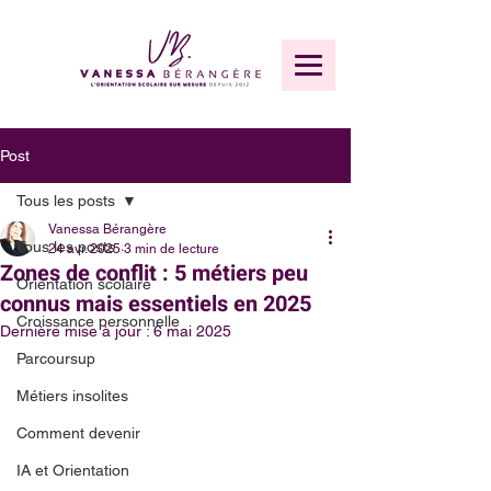
Post
Tous les posts
Vanessa Bérangère
Tous les posts
24 avr. 2025
3 min de lecture
Zones de conflit : 5 métiers peu
Orientation scolaire
connus mais essentiels en 2025
Croissance personnelle
Dernière mise à jour :
6 mai 2025
Parcoursup
Métiers insolites
Comment devenir
IA et Orientation